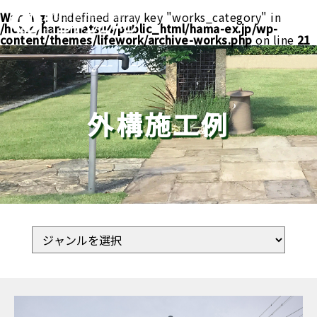
Warning
: Undefined array key "works_category" in
/home/hamamatsu4/public_html/hama-ex.jp/wp-
content/themes/lifework/archive-works.php
on line
21
外構施工例